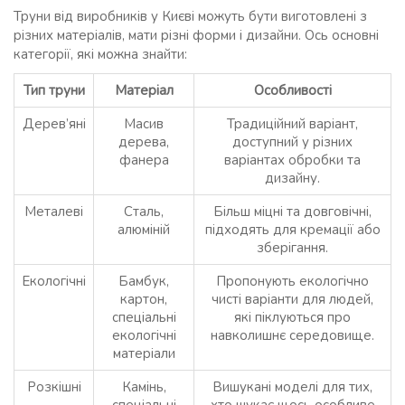
Труни від виробників у Києві можуть бути виготовлені з
різних матеріалів, мати різні форми і дизайни. Ось основні
категорії, які можна знайти:
Тип труни
Матеріал
Особливості
Дерев’яні
Масив
Традиційний варіант,
дерева,
доступний у різних
фанера
варіантах обробки та
дизайну.
Металеві
Сталь,
Більш міцні та довговічні,
алюміній
підходять для кремації або
зберігання.
Екологічні
Бамбук,
Пропонують екологічно
картон,
чисті варіанти для людей,
спеціальні
які піклуються про
екологічні
навколишнє середовище.
матеріали
Розкішні
Камінь,
Вишукані моделі для тих,