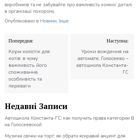
виробників та не забувайте про важливість кожної деталі
в організації похорону.
Опубліковано в
Новини
,
Інше
Навігація
Попередня:
Наступна:
записів
Корм холістік для
Уроки вождения на
котів: в чому
автомате, Голосеево –
важливість його
автошкола Константа-
споживання,
ГС
особливість та
переваги
Недавні Записи
Автошкола Константа-ГС: как получить права категории В
на Голосеевской
Музичні свічки на торт: як обрати яскравий акцент для