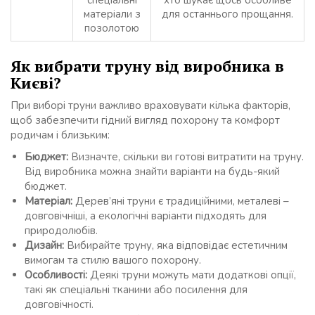
спеціальні
хто шукає щось особливе
матеріали з
для останнього прощання.
позолотою
Як вибрати труну від виробника в
Києві?
При виборі труни важливо враховувати кілька факторів,
щоб забезпечити гідний вигляд похорону та комфорт
родичам і близьким:
Бюджет:
Визначте, скільки ви готові витратити на труну.
Від виробника можна знайти варіанти на будь-який
бюджет.
Матеріал:
Дерев’яні труни є традиційними, металеві –
довговічніші, а екологічні варіанти підходять для
природолюбів.
Дизайн:
Вибирайте труну, яка відповідає естетичним
вимогам та стилю вашого похорону.
Особливості:
Деякі труни можуть мати додаткові опції,
такі як спеціальні тканини або посилення для
довговічності.