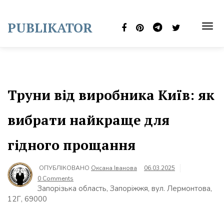
Skip
to
PUBLIKATOR
content
TOG
NAVI
Труни від виробника Київ: як
вибрати найкраще для
гідного прощання
ОПУБЛІКОВАНО
Оксана Іванова
06.03.2025
0 Comments
Запорізька область, Запоріжжя, вул. Лермонтова,
12Г, 69000